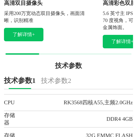
高清双目摄像头
高清彩色双屏
采用200万宽动态双目摄像头，画面清
5.6 英寸主 I
晰，识别精准
70 度视角，
金属饰面。
了解详情+
了解详情+
技术参数
技术参数1
技术参数2
CPU
RK3568四核A55,主频2.0GHz
C
存储
DDR4 4GB
器
存储
32G EMMC FLASH